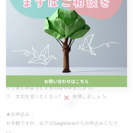
しましょう。
② 他の参加者の発言を遮ったり、否定するような言動
はやめましょう。
③ 自分ばかり発言せず、皆が発言できるように協力し
ましょう。
④ 新しい参加者は歓迎しましょう。
⑤ 皆にわかるように、できるだけ専門用語は控えまし
ょう。
⑥ 結論を出す会議ではありません。仕切ったり、無理
お問い合わせはこちら
やりまとめようとするのはやめましょう。
⑦ 文句を言いたくなったら、休憩しましょう。
お問い合わせはこちら
★お申込み：
お手数ですが、以下のGoogleformからお申込みくださ
い。