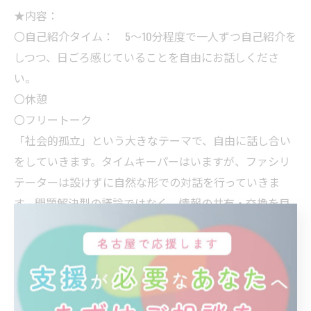
★内容：
〇自己紹介タイム： 5～10分程度で一人ずつ自己紹介を
しつつ、日ごろ感じていることを自由にお話しくださ
い。
〇休憩
〇フリートーク
「社会的孤立」という大きなテーマで、自由に話し合い
をしていきます。タイムキーパーはいますが、ファシリ
テーターは設けずに自然な形での対話を行っていきま
す。問題解決型の議論ではなく、情報の共有・交換を目
的としていますので結論を出すための話し合いは目指し
ていません。
★ルール：
① 参加者は対等・平等であり、互いに敬意をもって接