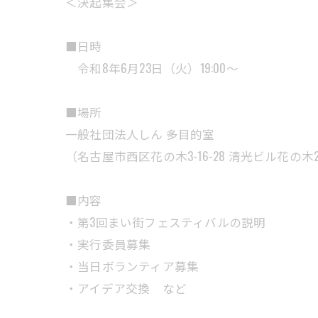
＜決起集会＞
■日時
令和8年6月23日（火）19:00〜
■場所
一般社団法人しん 多目的室
（名古屋市西区花の木3-16-28 清光ビル花の木2
■内容
・第3回まい街フェスティバルの説明
・実行委員募集
・当日ボランティア募集
・アイデア交換 など