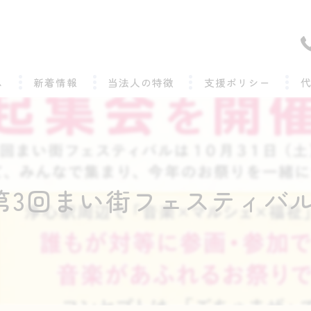
ム
新着情報
当法人の特徴
支援ポリシー
精神疾患
よくある質問
発達障がい
第3回まい街フェスティバル
就労継続支援B型
地域
求人