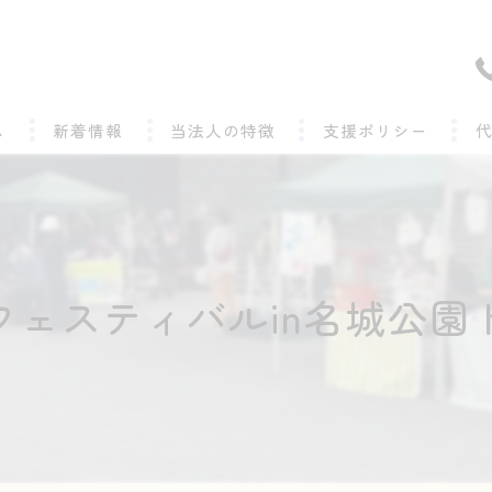
ム
新着情報
当法人の特徴
支援ポリシー
精神疾患
よくある質問
発達障がい
フェスティバルin名城公園
就労継続支援B型
地域
求人