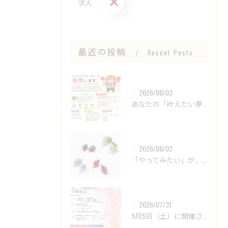
求人
最近の投稿
Recent Posts
2026/08/03
あなたの「叶えたい夢」を募集します！
2026/08/02
「やってみたい」が、仕事につながる場所。
2026/07/31
9月5日（土）に開催される 「第8回 なごや看護学会学術集会...