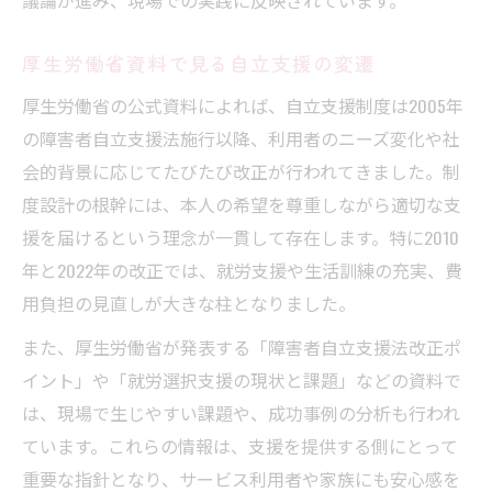
議論が進み、現場での実践に反映されています。
最終目標を共有するための説明方法
厚生労働省資料で見る自立支援の変遷
制度改正による自立支援の変化と課題分析
厚生労働省の公式資料によれば、自立支援制度は2005年
自立支援法の改正ポイントと実務影響
の障害者自立支援法施行以降、利用者のニーズ変化や社
障害者自立支援法改正の要点を整理解説
会的背景に応じてたびたび改正が行われてきました。制
最新制度改正で現場は何が変わるか
度設計の根幹には、本人の希望を尊重しながら適切な支
自立支援の課題と今後の展望を考察
援を届けるという理念が一貫して存在します。特に2010
厚生労働省発表から読み解く改正動向
年と2022年の改正では、就労支援や生活訓練の充実、費
就労選択支援の現状と新たな実務展望
用負担の見直しが大きな柱となりました。
自立支援における就労選択支援の役割
また、厚生労働省が発表する「障害者自立支援法改正ポ
就労選択支援の最新動向と課題把握
イント」や「就労選択支援の現状と課題」などの資料で
厚生労働省が示す支援強化の方向性
は、現場で生じやすい課題や、成功事例の分析も行われ
就労支援の現状と自立支援のつながり
ています。これらの情報は、支援を提供する側にとって
重要な指針となり、サービス利用者や家族にも安心感を
事例で学ぶ就労選択支援の実践的視点