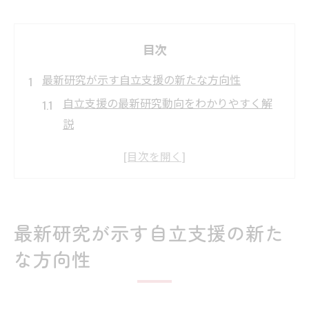
目次
最新研究が示す自立支援の新たな方向性
自立支援の最新研究動向をわかりやすく解
説
厚生労働省資料で見る自立支援の変遷
障害者自立支援法改正と現場の実情把握
就労選択支援の現状と研究の重点ポイント
現場実践を支える自立支援のエビデンス
最新研究が示す自立支援の新た
自立支援の三原則を現場で活かす視点
な方向性
自立支援における三原則の具体的運用法
三原則を支える現場の工夫と実践課題