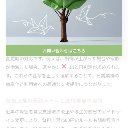
を基にした認定」であること、さらに「障害の種類や重
度にかかわらず、一定条件下で上限額が適用される」点
が挙げられます。加えて、申請や判定の際には自治体ご
とに細かな運用ルールが存在し、利用者や家族は最新の
自治体ガイドラインに注意する必要があります。
特に現場で混乱しやすいのが、収入の変動や世帯構成の
お問い合わせはこちら
変更時の対応です。例えば、所得が上がった場合や家族
お問い合わせはこちら
が増減した場合、速やかな届け出と再判定が求められま
す。これらの基準を正しく理解することで、日常業務の
効率化と利用者への最適な支援提供につながります。
負担上限の最新ルールと運用現場の実情
近年の障害者自立支援法の改正や厚生労働省のガイドラ
イン変更により、負担上限2500円のルールも随時見直さ