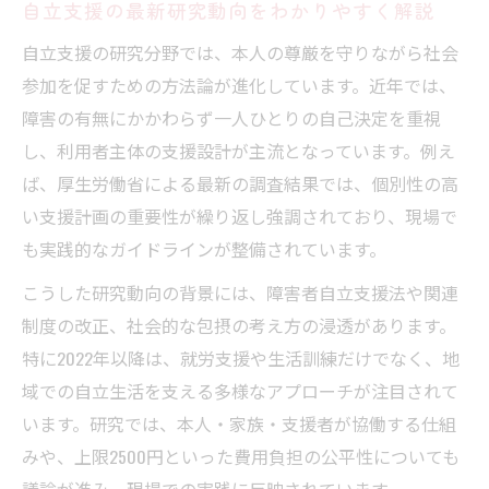
自立支援と利用者本人との関わり方
自立支援の最新研究動向をわかりやすく解説
三原則説明を利用者や家族に伝えるコツ
自立支援の研究分野では、本人の尊厳を守りながら社会
自立支援の三原則と4つのポイント整理
参加を促すための方法論が進化しています。近年では、
上限2500円の運用と実務ポイントを整理
障害の有無にかかわらず一人ひとりの自己決定を重視
し、利用者主体の支援設計が主流となっています。例え
自立支援の上限2500円運用基準の要点
ば、厚生労働省による最新の調査結果では、個別性の高
負担上限の最新ルールと運用現場の実情
い支援計画の重要性が繰り返し強調されており、現場で
自立支援の2500円上限判定方法を解説
も実践的なガイドラインが整備されています。
年収や区分による負担額の考え方まとめ
こうした研究動向の背景には、障害者自立支援法や関連
上限適用事例から見る自立支援の注意点
制度の改正、社会的な包摂の考え方の浸透があります。
自立支援の最終目標を考える実践的アプローチ
特に2022年以降は、就労支援や生活訓練だけでなく、地
自立支援の最終目標を現場でどう活かすか
域での自立生活を支える多様なアプローチが注目されて
利用者の自己決定を支援する実践ポイント
います。研究では、本人・家族・支援者が協働する仕組
生活の継続性と社会参加の促進視点
みや、上限2500円といった費用負担の公平性についても
自立支援4つのポイントを現場に活用