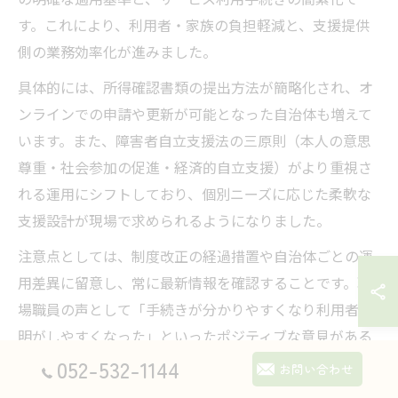
す。これにより、利用者・家族の負担軽減と、支援提供
側の業務効率化が進みました。
具体的には、所得確認書類の提出方法が簡略化され、オ
ンラインでの申請や更新が可能となった自治体も増えて
います。また、障害者自立支援法の三原則（本人の意思
尊重・社会参加の促進・経済的自立支援）がより重視さ
れる運用にシフトしており、個別ニーズに応じた柔軟な
支援設計が現場で求められるようになりました。
注意点としては、制度改正の経過措置や自治体ごとの運
用差異に留意し、常に最新情報を確認することです。現
場職員の声として「手続きが分かりやすくなり利用者説
明がしやすくなった」といったポジティブな意見がある
一方、自治体によっては運用開始時の混乱も報告されて
052-532-1144
お問い合わせ
います。