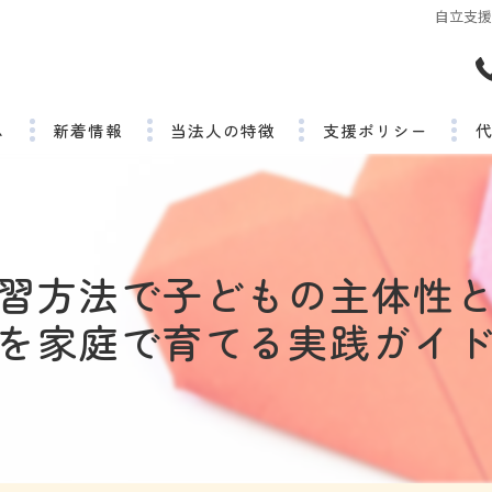
自立支
ム
新着情報
当法人の特徴
支援ポリシー
精神疾患
よくある質問
発達障がい
習方法で子どもの主体性
就労継続支援B型
を家庭で育てる実践ガイ
地域
求人