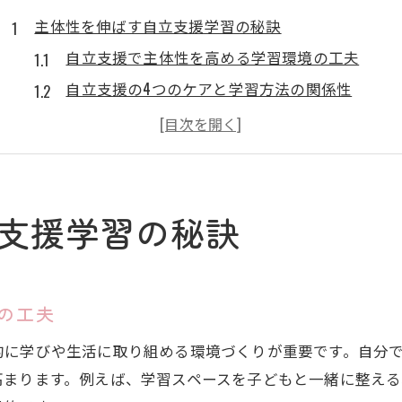
主体性を伸ばす自立支援学習の秘訣
自立支援で主体性を高める学習環境の工夫
自立支援の4つのケアと学習方法の関係性
自由進度学習を取り入れた自立支援の実践例
自立支援による子どもの自己決定力の育て方
自立支援学習がもたらす継続的な成長の秘訣
子どもの自立を促す家庭での学び方
支援学習の秘訣
家庭で自立支援を実践するための基本手順
自立支援学習を日常生活に取り入れるコツ
自由進度学習と自立支援の効果的な連携方法
の工夫
自立支援学習が子どもの自信を育てる理由
的に学びや生活に取り組める環境づくりが重要です。自分
振り返りシートを活用した自立支援の進め方
高まります。例えば、学習スペースを子どもと一緒に整え