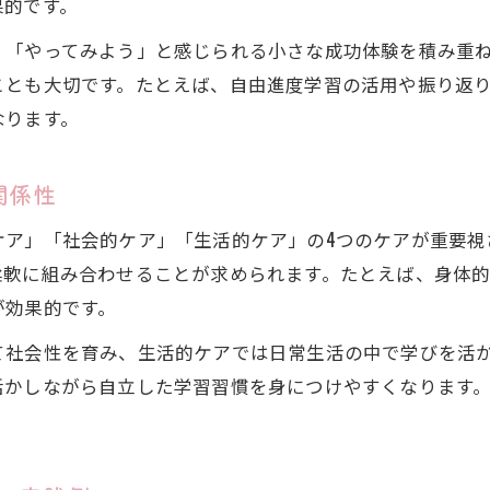
自立支援の基礎と学習習慣の作り方
果的です。
自立支援の基礎知識と学習習慣の関係
」「やってみよう」と感じられる小さな成功体験を積み重
自立支援で身につく学習スケジュール管理法
ことも大切です。たとえば、自由進度学習の活用や振り返
自由進度学習で培う自立支援の力とは
なります。
自立支援学習の基礎と習慣化の実践ポイント
関係性
自立支援の4つのケアを日々の学習に活かす
自由進度学習を活かす家庭支援の実践例
ケア」「社会的ケア」「生活的ケア」の4つのケアが重要視
自立支援を意識した自由進度学習の始め方
柔軟に組み合わせることが求められます。たとえば、身体
が効果的です。
家庭でできる自由進度学習と自立支援の工夫
自立支援学習を取り入れた成功事例を紹介
て社会性を育み、生活的ケアでは日常生活の中で学びを活
自由進度学習のデメリットと自立支援での対策
活かしながら自立した学習習慣を身につけやすくなります
。
自立支援学習と振り返りシート活用の実践法
自立学習を続けるための工夫を解説