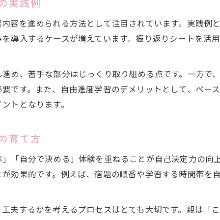
の実践例
自立支援で学習の習慣化を成功させる秘訣
家庭で続けやすい自立支援学習の工夫とは
習内容を進められる方法として注目されています。実践例
みを導入するケースが増えています。振り返りシートを活
モチベーション維持に役立つ自立支援の方法
。
自由進度学習で自立支援を長く続けるコツ
ADHD児童にも有効な自立支援学習の工夫
ん進め、苦手な部分はじっくり取り組める点です。一方で
必要です。また、自由進度学習のデメリットとして、ペー
ADHD児童にも有効な学習支援アプローチ
イントとなります。
ADHD児童に適した自立支援学習の基本
自立支援を活かしたADHD支援の実践例
お問い合わせはこちら
お問い合わせはこちら
の育て方
自由進度学習と自立支援の有効な組み合わせ
ぶ」「自分で決める」体験を重ねることが自己決定力の向
ADHD児童に役立つ自立支援の4つのケア解説
とが効果的です。例えば、宿題の順番や学習する時間帯を
家庭でできるADHD児童向け自立支援学習法
う工夫するかを考えるプロセスはとても大切です。親は「